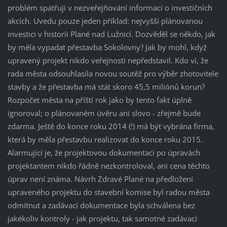
problém spatřuji v nezveřejňování informací o investičních
akcích. Uvedu pouze jeden příklad: nejvyšší plánovanou
investici v historii Plané nad Lužnicí. Dozvěděl se někdo, jak
by měla vypadat přestavba Sokolovny? Jak by mohl, když
upravený projekt nikdo veřejnosti nepředstavil. Kdo ví, že
rada města odsouhlasila novou soutěž pro výběr zhotovitele
stavby a že přestavba má stát skoro 45,5 miliónů korun?
Rozpočet města na příští rok jako by tento fakt úplně
ignoroval; o plánovaném úvěru ani slovo - zřejmě bude
zdarma. Ještě do konce roku 2014 (!) má být vybrána firma,
která by měla přestavbu realizovat do konce roku 2015.
Alarmující je, že projektovou dokumentaci po úpravách
projektantem nikdo řádně nezkontroloval, ani cena těchto
úprav není známa. Návrh Zdravé Plané na předložení
upraveného projektu do stavební komise byl radou města
odmítnut a zadávací dokumentace byla schválena bez
jakékoliv kontroly - jak projektu, tak samotné zadávací