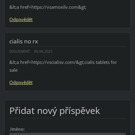
&lt;a href=https://vsamoxilv.com&gt;
Odpovědět
cialis no rx
DIGUENENT
06.06.2021
&lt;a href=https://vscialisv.com/&gt;cialis tablets for
sale
Odpovědět
Přidat nový příspěvek
Jméno: