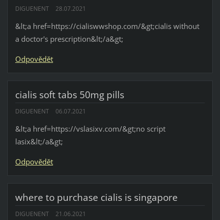
DIGUENENT
28.07.2021
&lt;a href=https://cialiswwshop.com/&gt;cialis without
a doctor's prescription&lt;/a&gt;
Odpovědět
cialis soft tabs 50mg pills
DIGUENENT
06.07.2021
&lt;a href=https://vslasixv.com/&gt;no script
lasix&lt;/a&gt;
Odpovědět
where to purchase cialis is singapore
DIGUENENT
21.06.2021