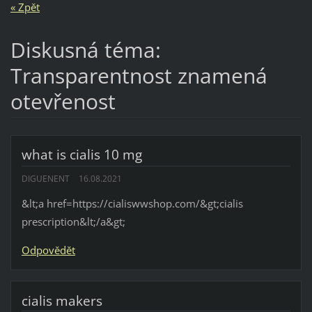
« Zpět
Diskusná téma:
Transparentnost znamená
otevřenost
what is cialis 10 mg
DIGUENENT
16.08.2021
&lt;a href=https://cialiswwshop.com/&gt;cialis
prescription&lt;/a&gt;
Odpovědět
cialis makers