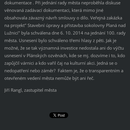
dokumentace . Při jednání rady města neproběhla diskuse
věnovaná zadávací dokumentaci, která mimo jiné
obsahovala závazný návrh smlouvy o dílo. Veřejná zakázka
na projekt" Stavební úpravy a přístavba sokolovny Planá nad
Lužnicí" byla schválena dne 6. 10. 2014 na jednání 100. rady
města. Usnesení bylo schváleno třemi hlasy z pěti. Jak je
možné, že se tak významná investice nedostala ani do výčtu
usnesení v Plánských ozvěnách, kde se mj. dozvíme i to, kdo
zapůjčil várnici a kdo vařil čaj na kulturní akci. Jedná se o
nedopatření nebo záměr? Faktem je, že o transparentním a
otevřeném vedení města nemůže být ani řeč.
Jiří Rangl, zastupitel města