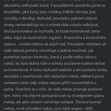
takovému odkrývání karet. V povolebním úvodníku jsme se
dozvěděli, jaké karty jsou rozdány (někdo má esa, jiný
osmičky a devítky). Bohužel, povolební jednání vítězné
strany nenasvědčuje nic o ochotě dále cokoliv odkrývat.
Současná koalice se rozhodla, že bude kontrolovat sama
sebe, když do kontrolních orgánů - finančního a kontrolního
výboru - zvolila většinu ze svých řad. Povolební rozložení sil
však takové poměry umožňuje a jediná možnost, jak
ponechat opozici kontrolu, která jí podle mého názoru
náleží, by byla dobrá vůle a ochota současné koalice nechat
se kontrolovat. K tomu bohužel nedošlo a ani poslední kroky
nesvědčí o otevřenosti vůči občanům města. Některá první
usnesení nové rady města nejsou příliš srozumitelná a
úplná. Dozvíme se z nich, že rada města jmenuje pracovní
tým, který má zřejmě spolupracovat na strategickém plánu
města, ale jeho složení nemá být veřejné. Členové komisí
města, nově schválení radou, jsou také utajeni. Větší