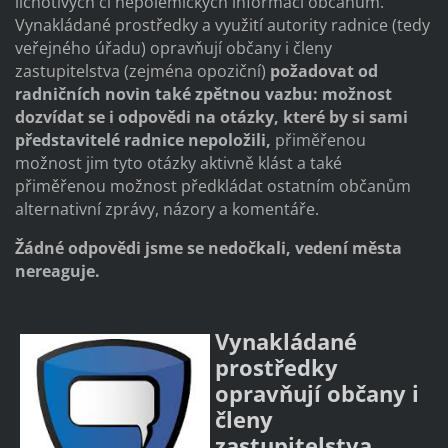
lichotivých či nepolemických informací občanům.
Vynakládané prostředky a využití autority radnice (tedy
veřejného úřadu) opravňují občany i členy
zastupitelstva (zejména opoziční)
požadovat od
radničních novin také zpětnou vazbu: možnost
dozvídat se i odpovědi na otázky, které by si sami
představitelé radnice nepoložili,
přiměřenou
možnost jim tyto otázky aktivně klást a také
přiměřenou možnost předkládat ostatním občanům
alternativní zprávy, názory a komentáře.
Žádné odpovědi jsme se nedočkali, vedení města
nereaguje.
Vynakládané
prostředky
opravňují občany i
členy
zastupitelstva