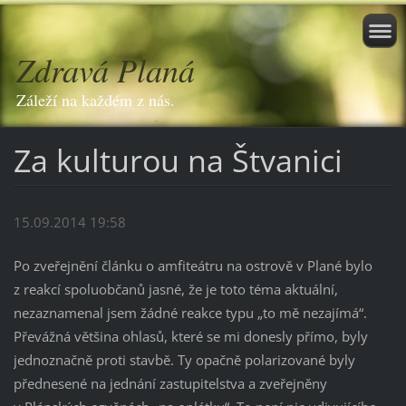
Zdravá Planá
Záleží na každém z nás.
Za kulturou na Štvanici
15.09.2014 19:58
Po zveřejnění článku o amfiteátru na ostrově v Plané bylo
z reakcí spoluobčanů jasné, že je toto téma aktuální,
nezaznamenal jsem žádné reakce typu „to mě nezajímá“.
Převážná většina ohlasů, které se mi donesly přímo, byly
jednoznačně proti stavbě. Ty opačně polarizované byly
přednesené na jednání zastupitelstva a zveřejněny