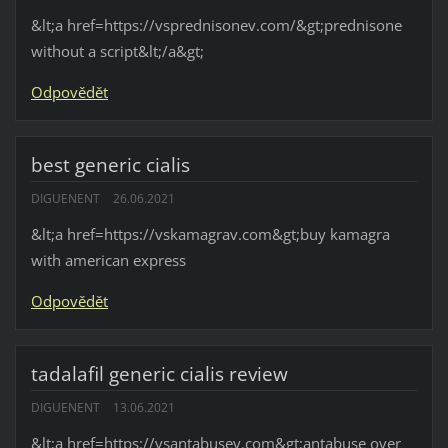
&lt;a href=https://vsprednisonev.com/&gt;prednisone
without a script&lt;/a&gt;
Odpovědět
best generic cialis
DIGUENENT
26.06.2021
&lt;a href=https://vskamagrav.com&gt;buy kamagra
with american express
Odpovědět
tadalafil generic cialis review
DIGUENENT
13.06.2021
&lt;a href=https://vsantabusev.com&gt;antabuse over