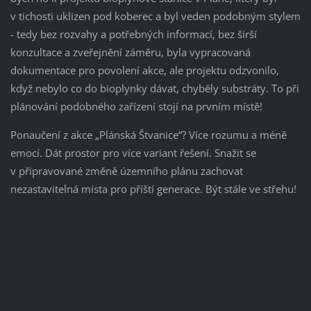
v tichosti uklizen pod koberec a byl veden podobným stylem
- tedy bez rozvahy a potřebných informací, bez širší
konzultace a zveřejnění záměru, byla vypracovaná
dokumentace pro povolení akce, ale projektu odzvonilo,
když nebylo co do bioplynky dávat, chyběly substráty. To při
plánování podobného zařízení stojí na prvním místě!
Ponaučení z akce „Plánská Štvanice“? Více rozumu a méně
emocí. Dát prostor pro více variant řešení. Snažit se
v připravované změně územního plánu zachovat
nezastavitelná místa pro příští generace. Být stále ve střehu!
a
r
t
i