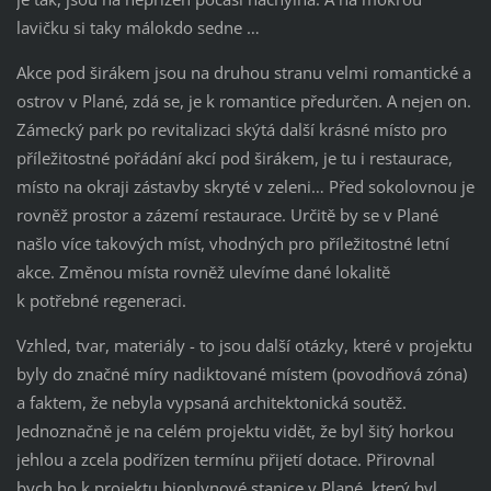
lavičku si taky málokdo sedne …
Akce pod širákem jsou na druhou stranu velmi romantické a
ostrov v Plané, zdá se, je k romantice předurčen. A nejen on.
Zámecký park po revitalizaci skýtá další krásné místo pro
příležitostné pořádání akcí pod širákem, je tu i restaurace,
místo na okraji zástavby skryté v zeleni… Před sokolovnou je
rovněž prostor a zázemí restaurace. Určitě by se v Plané
našlo více takových míst, vhodných pro příležitostné letní
akce. Změnou místa rovněž ulevíme dané lokalitě
k potřebné regeneraci.
Vzhled, tvar, materiály - to jsou další otázky, které v projektu
byly do značné míry nadiktované místem (povodňová zóna)
a faktem, že nebyla vypsaná architektonická soutěž.
Jednoznačně je na celém projektu vidět, že byl šitý horkou
jehlou a zcela podřízen termínu přijetí dotace. Přirovnal
bych ho k projektu bioplynové stanice v Plané, který byl