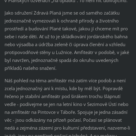
v Plánských ozvěnách „na oplátku“. To není nic udivujícího.
Jako sdružení Zdravá Planá jsme se od samého začátku
jednoznačně vymezovali k ochraně přírody a životního
prostředí a budování Plané takové, jakou jí chceme mít pro
sebe i naše děti. Ať už to je skládkování jordánského bahna
nebo výsadba a údržba zeleně či úprava členění a vzhledu
protipovodňové stěny u Lužnice. Amfiteátr v podobě, v jaké
byl navržen, jednoznačně spadá do okruhu uvedených
příkladů našeho snažení.
Náš pohled na téma amfiteátr má zatím více podob a není
zcela jednoznačný ani k místu, kde by měl být. Popravdě
řečeno je stabilní amfiteátr pod širákem trochu šlápnutí
vedle - podívejme se jen na letní kino v Sezimově Ústí nebo
na amfiteátr na Pintovce v Táboře. Spojuje je jedna zásadní
věc - jsou odkázány na přízeň počasí. Počasí se plánovat
nedá a zejména zázemí pro kulturní představení, nazveme-li
je tak, jsou na nepřízeň počasí náchylná. A na mokrou