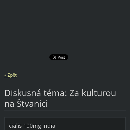
a
« Zpět
Diskusná téma: Za kulturou
na Štvanici
cialis 100mg india