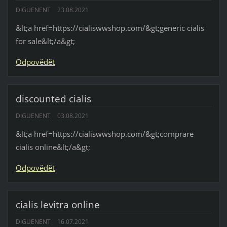
DIGUENENT
23.08.2021
&lt;a href=https://cialiswwshop.com/&gt;generic cialis
for sale&lt;/a&gt;
Odpovědět
discounted cialis
DIGUENENT
03.08.2021
&lt;a href=https://cialiswwshop.com/&gt;comprare
cialis online&lt;/a&gt;
Odpovědět
cialis levitra online
DIGUENENT
16.07.2021