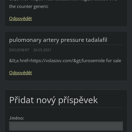
the counter generic
Odpovědět
pulomonary artery pressure tadalafil
DIGUENENT
26.05.2021
&lt;a href=https://vslasixv.com/&gt;furosemide for sale
Odpovědět
Přidat nový příspěvek
Jméno: